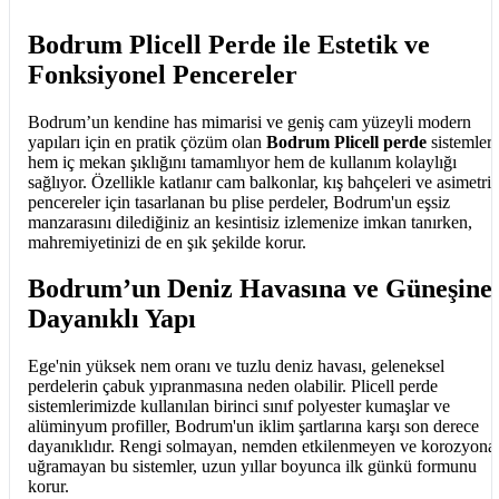
Bodrum Plicell Perde ile Estetik ve
Fonksiyonel Pencereler
Bodrum’un kendine has mimarisi ve geniş cam yüzeyli modern
yapıları için en pratik çözüm olan
Bodrum Plicell perde
sistemleri
hem iç mekan şıklığını tamamlıyor hem de kullanım kolaylığı
sağlıyor. Özellikle katlanır cam balkonlar, kış bahçeleri ve asimetri
pencereler için tasarlanan bu plise perdeler, Bodrum'un eşsiz
manzarasını dilediğiniz an kesintisiz izlemenize imkan tanırken,
mahremiyetinizi de en şık şekilde korur.
Bodrum’un Deniz Havasına ve Güneşine
Dayanıklı Yapı
Ege'nin yüksek nem oranı ve tuzlu deniz havası, geleneksel
perdelerin çabuk yıpranmasına neden olabilir. Plicell perde
sistemlerimizde kullanılan birinci sınıf polyester kumaşlar ve
alüminyum profiller, Bodrum'un iklim şartlarına karşı son derece
dayanıklıdır. Rengi solmayan, nemden etkilenmeyen ve korozyona
uğramayan bu sistemler, uzun yıllar boyunca ilk günkü formunu
korur.