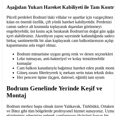
Aşağıdan Yukarı Hareket Kabiliyeti ile Tam Kontro
Plicell perdeleri Bodrum’daki villalar ve apartlar için vazgeçilmez
kılan en önemli özellik, çift yönlü hareket kabiliyetidir. Perdenizi
camın sadece alt kısmında toplayarak dışarıdan görünmeyi
engelleyebilir, üst kısmı açık bırakarak Bodrum'un doğal gün ışığın
içeri alabilirsiniz. Akordiyon yapısı sayesinde katlandığında sadece
birkaç santimetrelik bir alan kaplayarak cam balkonlarınızın açılıp
kapanmasına asla engel olmaz.
Bodrum mimarisine uygun geniş renk ve desen seçenekleri
Leke tutmayan, anti-bakteriyel ve kolay temizlenebilir
kumaşlar
Cam balkon kanatlarıyla bağımsız hareket eden pratik monta
Güneş ısısını filtreleyerek iç mekanı serin tutan teknik doku
Her pencere tipine (üçgen, dairesel, eğimli) tam uyum
Bodrum Genelinde Yerinde Keşif ve
Montaj
Bodrum merkez başta olmak üzere Yalıkavak, Türkbükü, Ortakent
ve Bitez gibi tüm bölgelerde profesyonel hizmet sunuyoruz. Uzma
ekiplerimiz adresinize gelerek camlarınızın ölçüsünü hassas bir